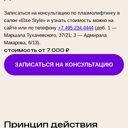
Принцип действия
плазмолифтинга
Плазмолифтинг относится к аутологичным
инъекционным методикам: для процедуры
используется собственный биоматериал пациента
— плазма крови. Сначала берется небольшое
количество венозной крови. Затем материал
помещается в специальную пробирку и проходит
обработку в центрифуге. После разделения
фракций выделяется плазма, насыщенная
тромбоцитами.
Тромбоциты производят факторы роста. Эти
компоненты запускают процессы восстановления и
клеточного обновления. За счет этого кожа
постепенно выглядит более плотной, упругой и
подтянутой.
Преимущества
плазмолифтинга