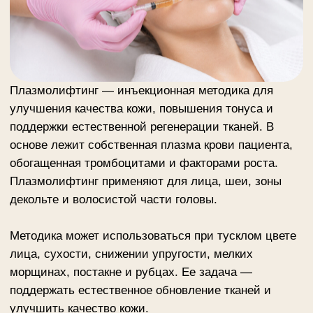
поддержки естественной регенерации тканей. В
основе лежит собственная плазма крови пациента,
обогащенная тромбоцитами и факторами роста.
Плазмолифтинг применяют для лица, шеи, зоны
декольте и волосистой части головы.
Методика может использоваться при тусклом цвете
лица, сухости, снижении упругости, мелких
морщинах, постакне и рубцах. Ее задача —
поддержать естественное обновление тканей и
улучшить качество кожи.
Записаться на консультацию по плазмолифтингу в
салон «Else Style» и узнать стоимость можно на
сайте или по телефону
+7 495 234 4444
(доб. 1 —
Маршала Тухачевского, 37/21; 3 — Адмирала
Макарова, 6/13).
стоимость от 7 000 ₽
ЗАПИСАТЬСЯ НА КОНСУЛЬТАЦИЮ