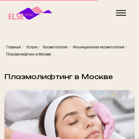
Главная
/
Услуги
/
Косметология
/
Инъекционная косметология
/
Плазмолифтинг в Москве
Плазмолифтинг в Москве
Плазмолифтинг — инъекционная методика для
улучшения качества кожи, повышения тонуса и