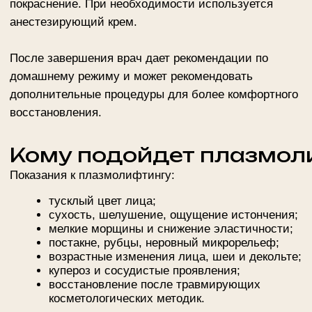
Рекомендации после
плазмолифтинга
В первые 6 часов не стоит трогать обработанную
область. В течение 48 часов рекомендуется избегать
сауны, активного спорта, интенсивного солнца и
перегрева. Для восстановления может
использоваться регенерирующий крем, например
средство с пантенолом.
SPF-защита особенно важна при работе с лицом,
шеей и декольте. После инъекций ткани
чувствительнее к внешним раздражителям, поэтому
лучше временно отказаться от агрессивных
пилингов, скрабов, активных кислот и ретиноидов.
Преимущества
плазмолифтинга в
салонах «Else Style»
В салонах работают специалисты, которые проводят
инъекционные и аппаратные процедуры по
профессиональным протоколам. Перед началом
врач уточняет анамнез, объясняет этапы сеанса и