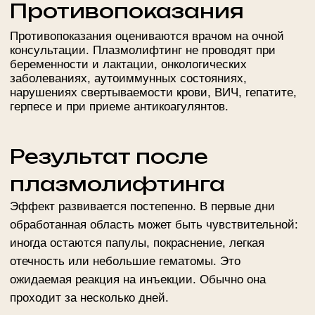
дает рекомендации по подготовке. Во время
процедуры используются стерильные одноразовые
материалы, а параметры курса подбираются
индивидуально.
Еще одно преимущество возможность составить
комплексную программу ухода. Специалист
подбирает инъекционные, аппаратные и уходовые
методики так, чтобы они решали одну задачу,
согласовывались по срокам восстановления и
усиливали общий результат курса.
После сеанса пациент получает рекомендации по
домашнему режиму, ограничениям и
поддерживающему уходу. Это важно для более
предсказуемого и аккуратного результата.
Цены