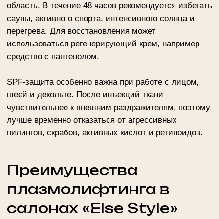
Специалист определит показания, оценит состояние
лица, исключит противопоказания и подберет схему.
На приеме также можно уточнить стоимость,
количество сеансов и возможные сочетания с
другими методиками.
Записаться на консультацию в Москве можно на
сайте салона «Else Style» или по телефону
+7 495
234 4444
(доб. 1 — Маршала Тухачевского, 37/21; 3
— Адмирала Макарова, 6/13).
Плазмолифтинг помогает поддержать собственный
ресурс кожи с акцентом на тонус, качество и
естественное обновление тканей.
ЗАПИСАТЬСЯ НА КОНСУЛЬТАЦИЮ
Другие услуги