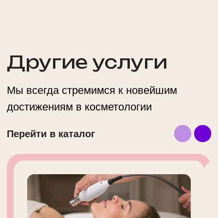
Выберите филиал
+7
Даю
согласие на обработку персональных данных
Ознакомлен(-а) с
политикой обработки персональных
данных
Оставить заявку
ООО "ФВА СТАЙЛ М"
ИНН 7743929606 / ОГРН
1147746695964