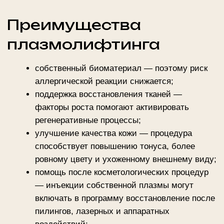
состояние кожи, уточняет жалобы, собирает анамнез
и исключает ограничения. На этом этапе
определяется зона обработки: лицо, область вокруг
глаз, шея, декольте, волосистая часть головы или
другой участок по показаниям.
Перед курсом необходимо заранее обсудить с
врачом прием препаратов, влияющих на
свертываемость крови. За 7 дней до визита
отменяют антикоагулянты, включая аспирин и
ибупрофен, если это согласовано со специалистом.
За 3 дня исключают алкоголь.
Во время приема врач берет 10–20 мл венозной
крови. Затем материал обрабатывается в
центрифуге для отделения плазмы. После
разделения фракций специалист получает
подготовленную плазму и вводит ее в выбранные
участки тонкой иглой или канюлей.
Средняя продолжительность — 40–60 минут.
Ощущения минимально неприятные, но зависят от
зоны, индивидуальной чувствительности и техники
введения. Возможны легкая болезненность и