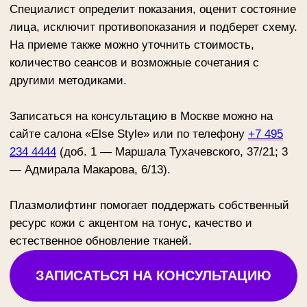
10 000 ₽
РУКИ
+ 7 (495) 234-4444 доб.3
7 000 ₽
ШЕЯ
15 000 ₽
ШЕЯ + ДЕКОЛЬТЕ
Записаться
на приём
Просто заполните форму, мы свяжемся
с вами и запишем вас в удобное время
Обратите внимание: некоторые
специалисты могут иметь ограниченное
количество свободных мест, поэтому
рекомендуем записываться заранее.