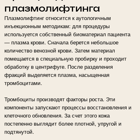
собственный биоматериал — поэтому риск
аллергической реакции снижается;
поддержка восстановления тканей —
факторы роста помогают активировать
регенеративные процессы;
улучшение качества кожи — процедура
способствует повышению тонуса, более
ровному цвету и ухоженному внешнему виду;
помощь после косметологических процедур
— инъекции собственной плазмы могут
включать в программу восстановление после
пилингов, лазерных и аппаратных
воздействий;
короткий восстановительный период — после
сеанса можно быстро вернуться к
привычному ритму при соблюдении
рекомендаций специалиста.
Этапы процедуры
плазмолифтинга
Сеанс начинается с консультации. Врач оценивает