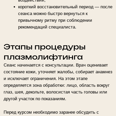
покраснение. При необходимости используется
анестезирующий крем.
После завершения врач дает рекомендации по
домашнему режиму и может рекомендовать
дополнительные процедуры для более комфортного
восстановления.
Кому подойдет плазмолифтинг
Показания к плазмолифтингу:
тусклый цвет лица;
сухость, шелушение, ощущение истончения;
мелкие морщины и снижение эластичности;
постакне, рубцы, неровный микрорельеф;
возрастные изменения лица, шеи и декольте;
купероз и сосудистые проявления;
восстановление после травмирующих
косметологических методик.
Противопоказания
Противопоказания оцениваются врачом на очной
консультации. Плазмолифтинг не проводят при
беременности и лактации, онкологических
заболеваниях, аутоиммунных состояниях,
нарушениях свертываемости крови, ВИЧ, гепатите,
герпесе и при приеме антикоагулянтов.