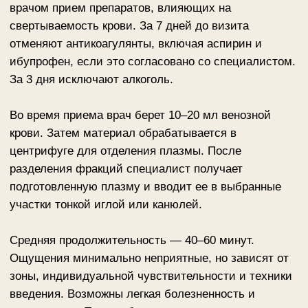
Результат после
плазмолифтинга
Эффект развивается постепенно. В первые дни
обработанная область может быть чувствительной:
иногда остаются папулы, покраснение, легкая
отечность или небольшие гематомы. Это
ожидаемая реакция на инъекции. Обычно она
проходит за несколько дней.
Первые положительные изменения после сеанса
становятся заметны через 7–12 дней: кожа может
выглядеть более свежей, выравнивается тон и лицо
становится более ухоженным. Максимально
выраженный результат обычно формируется после
курса, когда факторы роста последовательно
поддерживают процессы восстановления и синтез
коллагена. Количество сеансов зависит от зоны и
исходного состояния тканей. Для лица обычно
рекомендуют курс из 3–5 процедур, а достигнутый
эффект сохраняется до 1,5 лет.