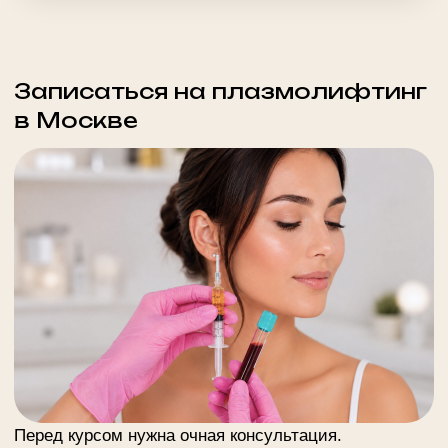
ВОЛОСИСТАЯ ЧАСТЬ
12 000 ₽
ГОЛОВЫ
Генерала Глаголева, 26/49
м. Октябрьское поле
ежедневно 10.00 - 22.00
10 000 ₽
ДЕКОЛЬТЕ
+ 7 (495) 234-4444 доб. 2
КОМПЛЕКСНАЯ
20 000 ₽
ПРОЦЕДУРА
12 000 ₽
ЛИЦО
17 000 ₽
ЛИЦО + ШЕЯ
19 000 ₽
ЛИЦО + ШЕЯ + ДЕКОЛЬТЕ
Адмирала Макарова, 6/13
м. Водный стадион
ежедневно 10.00 - 22.00