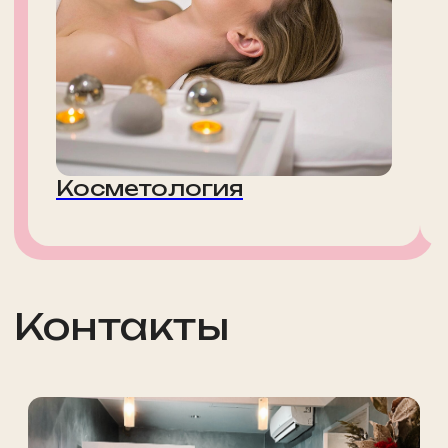
125212, г. Москва, ул. Адмирала
Макарова, д. 6, стр. 13, этаж 3
помещение № r 3-4
Политика конфиденциальности
Правовая информация
Услуги
О нас
Косметология
Акции
Массаж
Цены
СПА
Наша команда
Парикмахерские услуги
Лицензии
Эпиляция
До/После
Ногтевой сервис
Новости
Красота
Блог
Мужчинам
Аппараты
ИМЕЮТСЯ ПРОТИВОПОКАЗАНИЯ. НЕОБХОДИМА
КОНСУЛЬТАЦИЯ СПЕЦИАЛИСТА
Любое использование материалов сайта без разрешения запрещено.
Обращаем ваше внимание на то, что данный сайт несет информационный
характер и ни при каких условиях материалы и цены, размещенные на сайте,
не являются публичной офертой, определяемой положениями Статьи 437