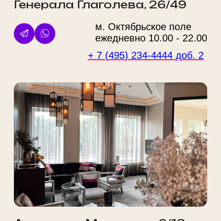
125212, г. Москва, ул. Адмирала
Макарова, д. 6, стр. 13, этаж 3
помещение № r 3-4
Политика конфиденциальности
Правовая информация
Услуги
О нас
Косметология
Акции
Массаж
Цены
СПА
Наша команда
Парикмахерские услуги
Лицензии
Эпиляция
До/После
Ногтевой сервис
Новости
Красота
Блог
Мужчинам
Аппараты
ИМЕЮТСЯ ПРОТИВОПОКАЗАНИЯ. НЕОБХОДИМА
КОНСУЛЬТАЦИЯ СПЕЦИАЛИСТА
Любое использование материалов сайта без разрешения запрещено.
Обращаем ваше внимание на то, что данный сайт несет информационный
характер и ни при каких условиях материалы и цены, размещенные на сайте,
не являются публичной офертой, определяемой положениями Статьи 437
ГК РФ. Цены носят справочный характер. Стоимость уточняйте у менеджеров.