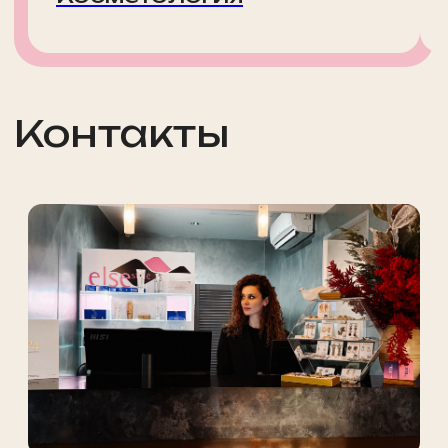
+ 7 (495) 234-4444 доб.3
Записаться
на приём
Просто заполните форму, мы свяжемся
с вами и запишем вас в удобное время
Обратите внимание: некоторые
специалисты могут иметь ограниченное
количество свободных мест, поэтому
рекомендуем записываться заранее.
Выберите филиал