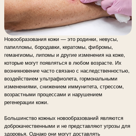
гемангиомы, липомы и другие изменения на коже,
которые могут появляться в любом возрасте. Их
возникновение часто связано с наследственностью,
воздействием ультрафиолета, гормональными
изменениями, снижением иммунитета, стрессом,
возрастными процессами и нарушением
регенерации кожи.
Большинство кожных новообразований являются
доброкачественными и не представляют угрозы для
здоровья. Однако они могут доставлять
эстетический или физический дискомфорт:
травмироваться одеждой, воспаляться,
кровоточить, зудеть, увеличиваться в размере или
менять внешний вид. Также поводом для обращения
к специалисту являются изменение цвета, формы и
контуров образования, появление трещин,
язвенности, болезненности или уплотнения.
Лазерное удаление новообразований в Москве —
современный, быстрый и малотравматичный метод,
который позволяет аккуратно воздействовать на
измененные ткани, не повреждая окружающую кожу.
Процедура проводится после осмотра специалиста,
который оценивает характер образования,