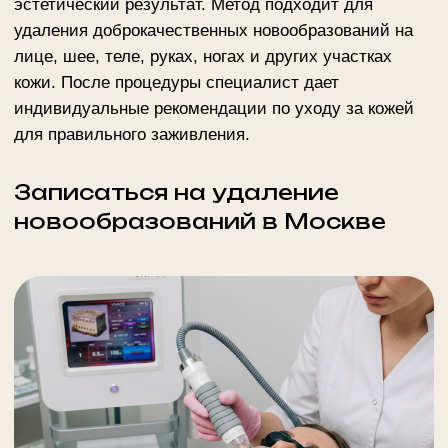
Точная цена процедуры определяется после
консультации и осмотра. Оставьте заявку на сайте
сети салонов «Else Style» или свяжитесь по
телефону:
+7 495 234 4444
(доб. 1 — Маршала
Тухачевского, 37/21; 3 — Адмирала Макарова, 6/13),
чтобы выбрать удобное время приема.
ЗАПИСАТЬСЯ НА КОНСУЛЬТАЦИЮ
Другие услуги
Мы всегда стремимся к новейшим