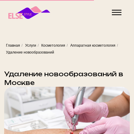
Главная
/
Услуги
/
Косметология
/
Аппаратная косметология
/
Удаление новообразований в
Удаление новообразований
Москве
Новообразования кожи — это родинки, невусы,
папилломы, бородавки, кератомы, фибромы,