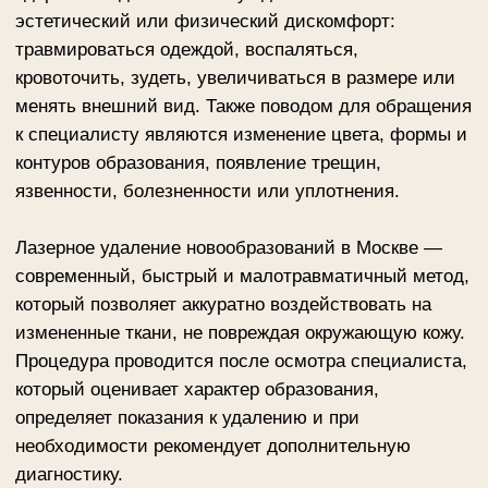
определяет показания к удалению и при
необходимости рекомендует дополнительную
диагностику.
ЗАПИСАТЬСЯ НА КОНСУЛЬТАЦИЮ
Записаться на консультацию в салоне «Else Style» и
уточнить цены на удаление новообразований
лазером можно на сайте или по телефону:
+7 495
234 4444
(доб. 1 — Маршала Тухачевского, 37/21;
доб. 3 — Адмирала Макарова, 6/13).
Преимущества лазерного метода — точность
воздействия, минимальная кровоточивость,
короткий период восстановления и хороший
эстетический результат. Метод подходит для
удаления доброкачественных новообразований на
лице, шее, теле, руках, ногах и других участках
кожи. После процедуры специалист дает