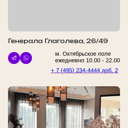
ООО "ФВА СТАЙЛ М"
ИНН 7743929606 / ОГРН
1147746695964
125212, г. Москва, ул. Адмирала
Макарова, д. 6, стр. 13, этаж 3
помещение № r 3-4
Политика конфиденциальности
Правовая информация
Услуги
О нас
Косметология
Акции
Массаж
Цены
СПА
Наша команда
Парикмахерские услуги
Лицензии
Эпиляция
До/После
Ногтевой сервис
Новости
Красота
Блог
Мужчинам
Аппараты