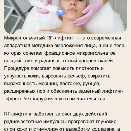
которая сочетает фракционное микроигольчатое
воздействие и радиочастотный прогрев тканей.
Процедура помогает повысить плотность и
упругость кожи, выровнять рельеф, сократить
выраженность морщин, постакне, рубцов,
расширенных пор и обеспечить заметный лифтинг-
эффект без хирургического вмешательства.
RF-лифтинг работает за счет двух действий:
радиочастотные импульсы прогревают глубокие
слои кожи и стимулируют выработку коллагена, а
тонкие микроиглы создают микропроколы, запуская
естественные процессы регенерации. В результате
кожа становится более ровной, плотной и
подтянутой, улучшается тон, микроциркуляция и
общее качество кожи.
В салонах «Else Style» микроигольчатый RF-
лифтинг проводится на аппаратах Vivace и
SURGITRON. Процедура подходит при снижении
тургора, нечетком овале лица, морщинах,
фотостарении, постакне, рубцах, растяжках,
расширенных порах и неровном рельефе.
Записаться на микроигольчатый RF-лифтинг в
Москве можно в салонах «Else Style». Оставьте