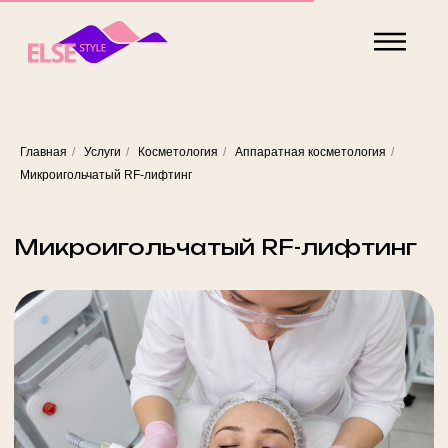
Главная
/
Услуги
/
Косметология
/
Аппаратная косметология
/
Микроигольчатый RF-лифтинг
Микроигольчатый RF-лифтинг
Микроигольчатый RF-лифтинг — это современная
аппаратная методика омоложения лица, шеи и тела,