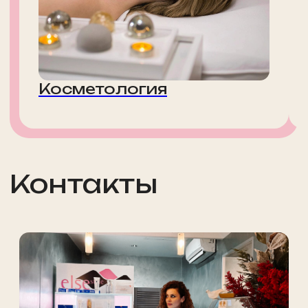
Адмирала Макарова, 6/13
м. Водный стадион
ежедневно 10.00 - 22.00
+ 7 (495) 234-4444 доб.3
Записаться
на приём
Просто заполните форму, мы свяжемся
с вами и запишем вас в удобное время
Обратите внимание: некоторые
специалисты могут иметь ограниченное