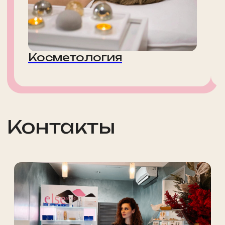
Записаться
на приём
Просто заполните форму, мы свяжемся
с вами и запишем вас в удобное время
Обратите внимание: некоторые
специалисты могут иметь ограниченное
количество свободных мест, поэтому
рекомендуем записываться заранее.
Выберите филиал