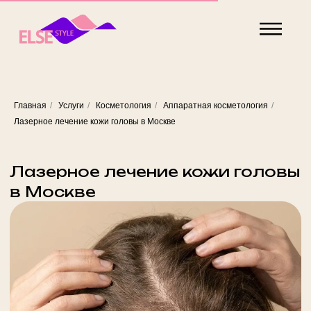
Главная
/
Услуги
/
Косметология
/
Аппаратная косметология
/
Лазерное лечение кожи головы
Лазерное лечение кожи головы в Москве
в Москве
Лазерное лечение кожи головы — это аппаратная
процедура, направленная на стимуляцию роста