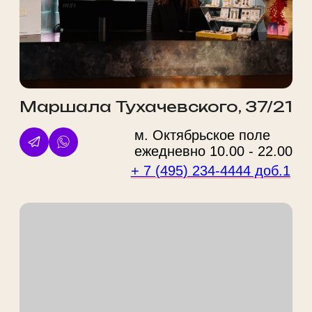
+7
Даю
согласие на обработку персональных данных
Ознакомлен(-а) с
политикой обработки персональных
данных
Оставить заявку
ООО "ФВА СТАЙЛ М"
ИНН 7743929606 / ОГРН
1147746695964
125212, г. Москва, ул. Адмирала