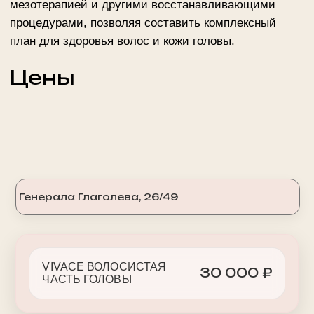
Пройти лазерное лечение кожи головы на аппарате
Vivace можно в салонах «Else Style». Специалист
проведет трихоскопию, оценит состояние волос и
фолликулов, исключит противопоказания и
подберет индивидуальный протокол.
Цена рассчитывается исходя из зоны воздействия и
количества необходимых сеансов. Чтобы уточнить
стоимость и записаться, позвоните по телефону:
+7
495 234 4444
(доб. 2 — Генерала Глаголева, 26/49)
или оставьте заявку на сайте.
ЗАПИСАТЬСЯ НА КОНСУЛЬТАЦИЮ
Другие услуги
VIVACE ВОЛОСИСТАЯ
30 000 ₽
ЧАСТЬ ГОЛОВЫ
Мы всегда стремимся к новейшим
достижениям в косметологии