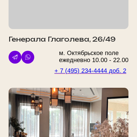
Макарова, д. 6, стр. 13, этаж 3
помещение № r 3-4
Политика конфиденциальности
Правовая информация
Услуги
О нас
Косметология
Акции
Массаж
Цены
СПА
Наша команда
Парикмахерские услуги
Лицензии
Эпиляция
До/После
Ногтевой сервис
Новости
Красота
Блог
Мужчинам
Аппараты
ИМЕЮТСЯ ПРОТИВОПОКАЗАНИЯ. НЕОБХОДИМА
КОНСУЛЬТАЦИЯ СПЕЦИАЛИСТА
Любое использование материалов сайта без разрешения запрещено.
Обращаем ваше внимание на то, что данный сайт несет информационный
характер и ни при каких условиях материалы и цены, размещенные на сайте,
не являются публичной офертой, определяемой положениями Статьи 437
ГК РФ. Цены носят справочный характер. Стоимость уточняйте у менеджеров.