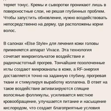
волосяные фолликулы, усиливается местное
кровообращение, улучшается питание и насыщение
кислородом, что создает благоприятные условия
для роста новых волос и укрепления
существующих.
стоимость от 30 000 ₽
ЗАПИСАТЬСЯ НА КОНСУЛЬТАЦИЮ
Процедура также помогает нормализовать работу
сальных желез, уменьшить воспалительные
процессы и уплотнить кожу головы, благодаря чему
волосы фиксируются крепче и меньше выпадают.
Лазерное лечение кожи головы комфортно
переносится и не требует длительного
восстановления: после сеанса может наблюдаться
легкое покраснение, которое проходит в течение