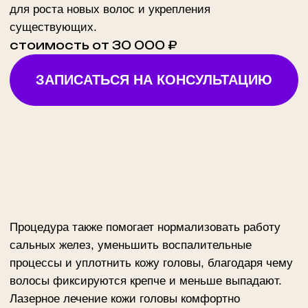
нескольких часов.
Курс обычно состоит из 4–6 процедур с интервалом
2–4 недели. Точное количество определяется после
осмотра и зависит от степени выраженности
проблемы. Первые результаты заметны уже после
пары сеансов: волосы становятся более плотными,
уменьшается выпадение, появляются новые
короткие волоски. Эффект нарастает в течение
нескольких месяцев после завершения курса, так
как кожа продолжает вырабатывать коллаген и
обновлять фолликулярный аппарат.
Методика хорошо сочетается с плазмотерапией,
мезотерапией и другими восстанавливающими
процедурами, позволяя составить комплексный
план для здоровья волос и кожи головы.
Цены