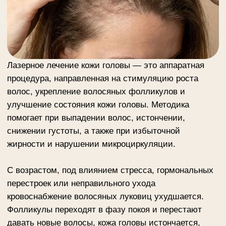
волос, укрепление волосяных фолликулов и
улучшение состояния кожи головы. Методика
помогает при выпадении волос, истончении,
снижении густоты, а также при избыточной
жирности и нарушении микроциркуляции.
С возрастом, под влиянием стресса, гормональных
перестроек или неправильного ухода
кровоснабжение волосяных луковиц ухудшается.
Фолликулы переходят в фазу покоя и перестают
давать новые волосы, кожа головы истончается,
теряет тонус. Кремы и сыворотки проникают лишь в
поверхностные слои, не решая глубинных проблем.
Чтобы запустить обновление, нужно воздействовать
непосредственно на дерму, где расположены корни
волос.
В салонах «Else Style» для лечения кожи головы
применяется аппарат Vivace. Эта технология
сочетает микроигольчатое воздействие и
радиочастотный прогрев. Тончайшие позолоченные
иглы создают микроканалы в коже, а RF-энергия
доставляется точно на заданную глубину, прогревая
ткани и стимулируя выработку коллагена. В ответ на
такое воздействие активизируются спящие