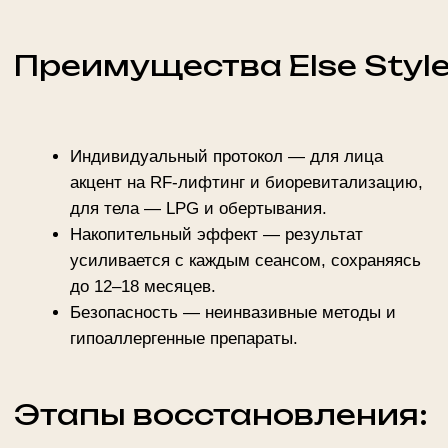
Результат:
Улучшение упругости на 70–80% уже через
месяц.
Подтянутые контуры лица и тела,
сокращение «провисаний».
Кожа, которая сопротивляется гравитации и
сохраняет молодую плотность.
Не позволяйте времени диктовать правила! С Else
Style ваша кожа обретает вторую молодость, а вы —
уверенность в каждом движении. Доверьтесь
технологиям, которые превращают возраст в
красоту, а дряблость — в историю из прошлого.
Ваше тело достойно сиять упругостью и силой!
Контакты