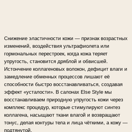
гормональных перестроек, когда кожа теряет
упругость, становится дряблой и обвисшей.
Истончение коллагеновых волокон, дефицит влаги и
замедление обменных процессов лишают её
способности быстро восстанавливаться, создавая
эффект «усталости». В салонах Else Style мы
восстанавливаем природную упругость кожи через
комплекс процедур, которые стимулируют синтез
коллагена, насыщают ткани влагой и возвращают
тонус, делая контуры тела и лица чёткими, а кожу —
подтянутой.
ЗАПИСАТЬСЯ НА КОНСУЛЬТАЦИЮ
Наши решения:
Аппаратные технологии:
Микроигольчатый RF-лифтинг Vivace —
сочетает микропроколы и радиочастотное
воздействие, запуская неоколлагенез и
«подтягивая» кожу изнутри.