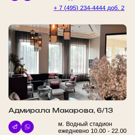
помещение № r 3-4
Политика конфиденциальности
Правовая информация
Услуги
О нас
Косметология
Акции
Массаж
Цены
СПА
Наша команда
Парикмахерские услуги
Лицензии
Эпиляция
До/После
Ногтевой сервис
Новости
Красота
Блог
Мужчинам
Аппараты
ИМЕЮТСЯ ПРОТИВОПОКАЗАНИЯ. НЕОБХОДИМА
КОНСУЛЬТАЦИЯ СПЕЦИАЛИСТА
Любое использование материалов сайта без разрешения запрещено.
Обращаем ваше внимание на то, что данный сайт несет информационный
характер и ни при каких условиях материалы и цены, размещенные на сайте,
не являются публичной офертой, определяемой положениями Статьи 437
ГК РФ. Цены носят справочный характер. Стоимость уточняйте у менеджеров.