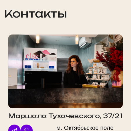
Записаться
на приём
Просто заполните форму, мы свяжемся
с вами и запишем вас в удобное время
Обратите внимание: некоторые
специалисты могут иметь ограниченное
количество свободных мест, поэтому
рекомендуем записываться заранее.
Выберите филиал