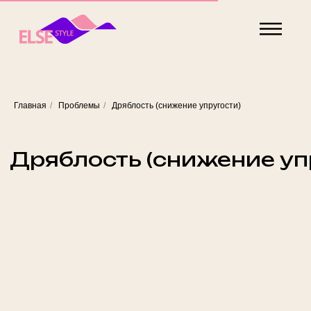
Главная
/
Проблемы
/
Дряблость (снижение упругости)
Дряблость (снижение упругости)
Снижение эластичности кожи — признак возрастных
изменений, воздействия ультрафиолета или