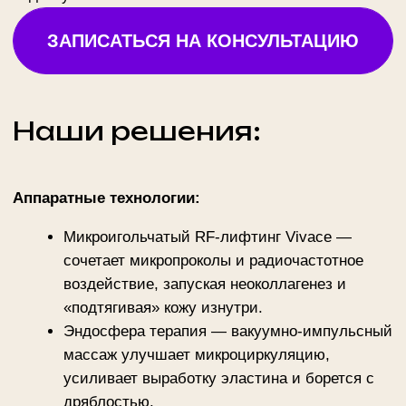
Эндосфера терапия — вакуумно-импульсный
массаж улучшает микроциркуляцию,
усиливает выработку эластина и борется с
дряблостью.
LPG-массаж — механическая стимуляция
тканей повышает тонус мышц, разглаживает
кожу и моделирует силуэт.
Icoone помогает бороться с дряблостью кожи,
восстанавливая её упругость и тонус
благодаря технологии
мультимикроальвеолярной стимуляции,
сочетающей вакуумный, роликовый,
лазерный и световой массаж.
Инъекционные методики:
Биоревитализация — гиалуроновая кислота
глубоко увлажняет, восстанавливает
гидролипидный барьер и возвращает коже
«напряжённость».
Мезотерапия с пептидами, витаминами и
антиоксидантами — питает кожу, усиливает
её способность удерживать влагу и
сопротивляться провисанию.