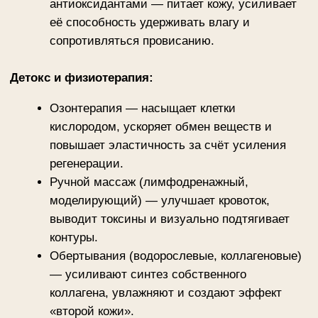
до 12–18 месяцев.
Безопасность — неинвазивные методы и
гипоаллергенные препараты.
Этапы восстановления:
1
Диагностика
оцениваем степень снижения
эластичности, тип кожи, зоны
коррекции
2
Курс процедур
6–10 сеансов с чередованием
технологий для синергии
эффектов
3
Поддержка
рекомендации по домашнему уходу
(сыворотки с ретинолом,
коллагеновые маски)