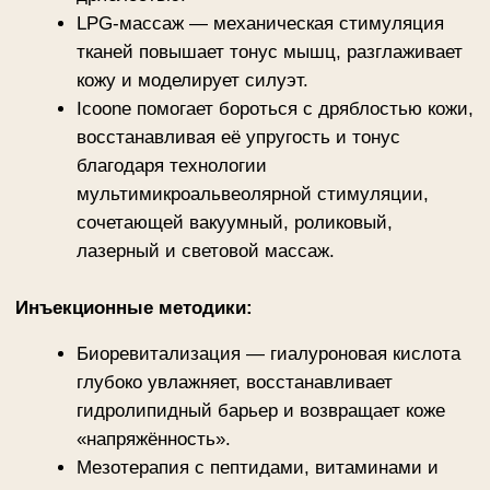
Детокс и физиотерапия:
Озонтерапия — насыщает клетки
кислородом, ускоряет обмен веществ и
повышает эластичность за счёт усиления
регенерации.
Ручной массаж (лимфодренажный,
моделирующий) — улучшает кровоток,
выводит токсины и визуально подтягивает
контуры.
Обертывания (водорослевые, коллагеновые)
— усиливают синтез собственного
коллагена, увлажняют и создают эффект
«второй кожи».
Преимущества Else Style:
Индивидуальный протокол — для лица
акцент на RF-лифтинг и биоревитализацию,
для тела — LPG и обертывания.
Накопительный эффект — результат
усиливается с каждым сеансом, сохраняясь