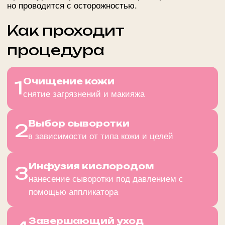
Эффект заметен сразу после сеанса:
Через 30 минут:
кожа выглядит свежей,
увлажнённой, с выраженным лифтинг-
эффектом.
Через 24 часа:
усиление сияния и упругости.
После курса из 4–6 процедур:
повышение
плотности кожи, уменьшение морщин,
выравнивание тона.