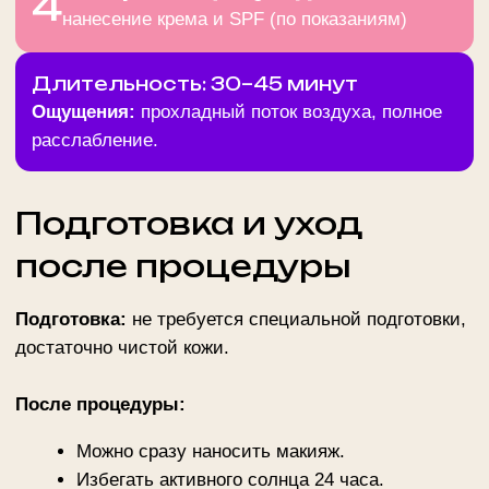
Рекомендуемый курс:
Базовый: 4–6 процедур с интервалом 1 раз в
7 дней.
Поддержка: 1 процедура раз в 3–4 недели.
Ключевое преимущество INTRACEUTICALS:
Безинъекционная альтернатива мезотерапии
с мгновенным результатом.
Используется звёздами Голливуда перед
красными дорожками и съёмками.
ЗАПИСАТЬСЯ НА КОНСУЛЬТАЦИЮ
Контакты