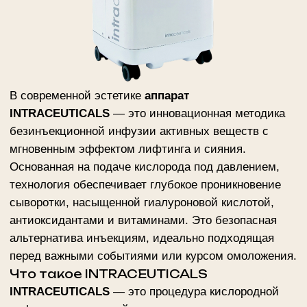
безинъекционной инфузии активных веществ с
мгновенным эффектом лифтинга и сияния.
Основанная на подаче кислорода под давлением,
технология обеспечивает глубокое проникновение
сыворотки, насыщенной гиалуроновой кислотой,
антиоксидантами и витаминами. Это безопасная
альтернатива инъекциям, идеально подходящая
перед важными событиями или курсом омоложения.
Что такое INTRACEUTICALS
INTRACEUTICALS
— это процедура кислородной
инфузии, при которой активные компоненты под
давлением доставляются в глубокие слои кожи.
Аппаратная система INTRACEUTICALS
обеспечивает:
Мгновенное увлажнение и лифтинг
— за
счёт насыщения дермы низкомолекулярной
гиалуроновой кислотой.
Улучшение микроциркуляции
— благодаря
подаче медицинского кислорода под
контролируемым давлением.
Безопасность и комфорт
— отсутствие
инъекций, болевых ощущений и периода
восстановления.