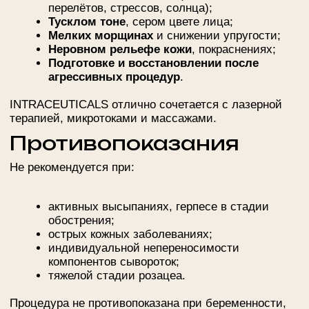
4
нанесение крема и SPF (по показаниям)
Длительность: 30–45 минут
Ощущения:
прохладный поток воздуха, полное
расслабление.
Подготовка и уход
после процедуры
Подготовка:
не требуется специальной подготовки,
достаточно чистой кожи.
После процедуры:
Можно сразу наносить макияж.
Избегать активного солнца 24 часа.
Рекомендуется использовать увлажняющую
косметику на основе гиалуроновой кислоты.
В
салоне
после процедуры по желанию проводится
успокаивающая LED-терапия.
Результаты процедуры