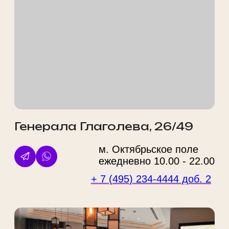
Политика конфиденциальности
Правовая информация
Услуги
О нас
Косметология
Акции
Массаж
Цены
СПА
Наша команда
Парикмахерские услуги
Лицензии
Эпиляция
До/После
Ногтевой сервис
Новости
Красота
Блог
Мужчинам
Аппараты
ИМЕЮТСЯ ПРОТИВОПОКАЗАНИЯ. НЕОБХОДИМА
КОНСУЛЬТАЦИЯ СПЕЦИАЛИСТА
Любое использование материалов сайта без разрешения запрещено.
Обращаем ваше внимание на то, что данный сайт несет информационный
характер и ни при каких условиях материалы и цены, размещенные на сайте,
не являются публичной офертой, определяемой положениями Статьи 437
ГК РФ. Цены носят справочный характер. Стоимость уточняйте у менеджеров.