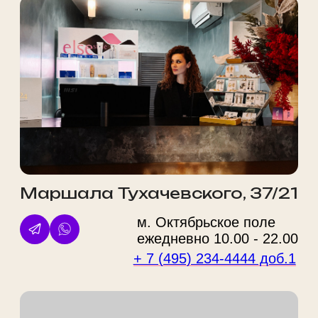
+7
Даю
согласие на обработку персональных данных
Ознакомлен(-а) с
политикой обработки персональных
данных
Оставить заявку
ООО "ФВА СТАЙЛ М"
ИНН 7743929606 / ОГРН
1147746695964
125212, г. Москва, ул. Адмирала
Макарова, д. 6, стр. 13, этаж 3
помещение № r 3-4