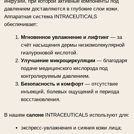
В нашем
салоне
INTRACEUTICALS используют для:
экспресс-увлажнения и сияния кожи лица;
подготовки кожи к важным мероприятиям
(свадьбы, съёмки, встречи);
ухода после лазерных и пилинговых
процедур;
восстановления кожи при стрессах и
сухости.
ЗАПИСАТЬСЯ НА КОНСУЛЬТАЦИЮ
О системе
INTRACEUTICALS
Технология разработана в Австралии и применяется
в более чем 50 странах мира.
Ключевые особенности:
Запатентованный кислородный
аппликатор
— мягкая подача активной
сыворотки без повреждения кожи.