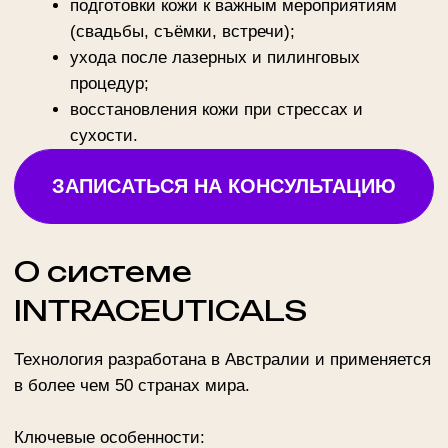
Формула тройной гиалуроновой
системы
— увлажнение на всех уровнях:
поверхностном, среднем и глубоком.
Индивидуальные сыворотки
— Rejuvenate,
Opulence, Atoxelene, Clarity — для разных
задач (омоложение, пигментация, акне).
Комфорт
— приятное охлаждение и
расслабляющее ощущение во время сеанса.
Показания
Процедура рекомендована при:
Обезвоженности кожи
(в том числе после
перелётов, стрессов, солнца);
Тусклом тоне
, сером цвете лица;
Мелких морщинах
и снижении упругости;
Неровном рельефе кожи
, покраснениях;
Подготовке и восстановлении после
агрессивных процедур
.
INTRACEUTICALS отлично сочетается с лазерной
терапией, микротоками и массажами.
Противопоказания
Не рекомендуется при: