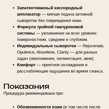
активных высыпаниях, герпесе в стадии
обострения;
острых кожных заболеваниях;
индивидуальной непереносимости
компонентов сывороток;
тяжелой стадии розацеа.
Процедура не противопоказана при беременности,
но проводится с осторожностью.
Как проходит
процедура
Очищение кожи
1
снятие загрязнений и макияжа
Выбор сыворотки
2
в зависимости от типа кожи и целей
Инфузия кислородом
3
нанесение сыворотки под давлением с
помощью аппликатора
Завершающий уход